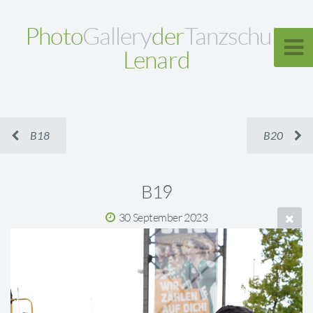
Photo
Gallery
der
Tanzschule
Lenard
B18
B20
B19
30 September 2023