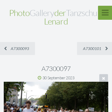
Photo
Gallery
der
Tanzschule
Lenard
A7300093
A7300101
A7300097
30 September 2023